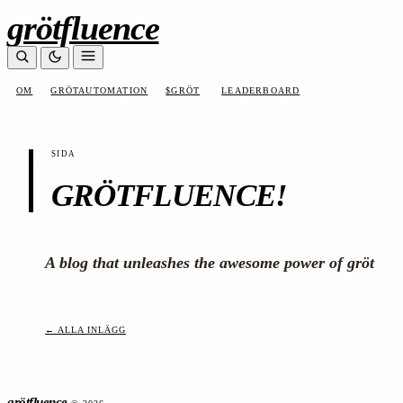
grötfluence
OM
GRÖTAUTOMATION
$GRÖT
LEADERBOARD
SIDA
GRÖTFLUENCE!
A blog that unleashes the awesome power of gröt
← ALLA INLÄGG
grötfluence